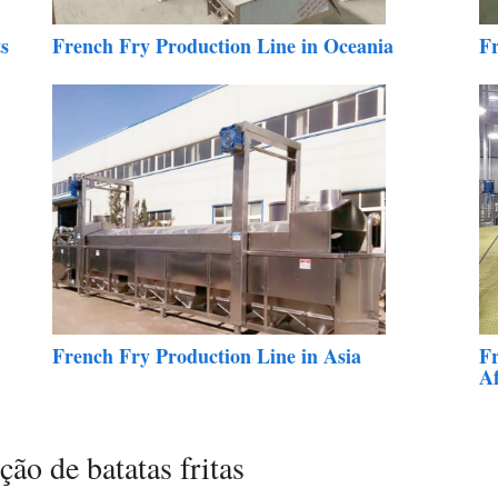
s
French Fry Production Line in Oceania
Fr
French Fry Production Line in Asia
Fr
Af
ção de batatas fritas