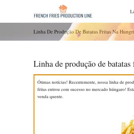
Pular
para
L
o
conteúdo
Linha De Produção De Batatas Fritas Na Hungr
Linha de produção de batatas 
Ótimas notícias! Recentemente, nossa linha de produ
fritas entrou com sucesso no mercado húngaro! Esta
venda quente.