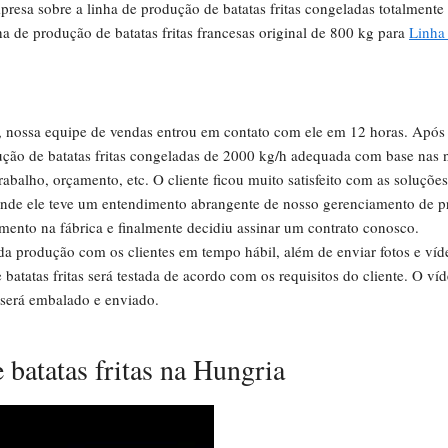
presa sobre a linha de produção de batatas fritas congeladas totalmen
nha de produção de batatas fritas francesas original de 800 kg para
Linha 
a, nossa equipe de vendas entrou em contato com ele em 12 horas. Após 
ção de batatas fritas congeladas de 2000 kg/h adequada com base nas n
abalho, orçamento, etc. O cliente ficou muito satisfeito com as soluçõe
, onde ele teve um entendimento abrangente de nosso gerenciamento de p
mento na fábrica e finalmente decidiu assinar um contrato conosco.
da produção com os clientes em tempo hábil, além de enviar fotos e víd
atatas fritas será testada de acordo com os requisitos do cliente. O víd
o será embalado e enviado.
 batatas fritas na Hungria