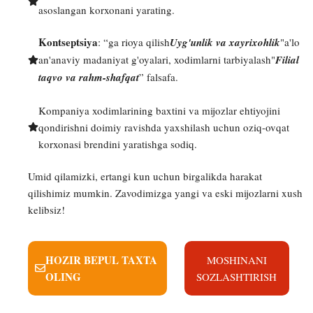
asoslangan korxonani yarating.
Kontseptsiya
: “ga rioya qilish
Uyg'unlik va xayrixohlik
"a'lo
an'anaviy madaniyat g'oyalari, xodimlarni tarbiyalash"
Filial
taqvo va rahm-shafqat
” falsafa.
Kompaniya xodimlarining baxtini va mijozlar ehtiyojini
qondirishni doimiy ravishda yaxshilash uchun oziq-ovqat
korxonasi brendini yaratishga sodiq.
Umid qilamizki, ertangi kun uchun birgalikda harakat
qilishimiz mumkin. Zavodimizga yangi va eski mijozlarni xush
kelibsiz!
HOZIR BEPUL TAXTA
MOSHINANI
OLING
SOZLASHTIRISH