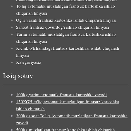
To'liq avtomatik muzlatilgan frantsuz kartoshka ishlab
chiqarish liniyasi
Og'ir vaznli frantsuz kartoshka ishlab chiqarish liniyasi
Sanoat frantsuz qovurdog'i ishlab chiqarish liniyasi
Yarim avtomatik muzlatilgan frantsuz kartoshka ishlab
chiqarish liniyasi
Kichik o'lchamdagi frantsuz kartoshkasi ishlab chiqarish
liniyasi
Kategoriyasiz
Issiq sotuv
Malay
Indonesian
Italian
100kg yarim avtomatik frantsuz kartoshka zavodi
150KGH to'liq avtomatik muzlatilgan frantsuz kartoshka
German
ishlab chiqarish
Portuguese
300kg / soat To'liq Avtomatik muzlatilgan frantsuz kartoshka
zavodi
Russian
500kg muzlatilgan frantsuz kartoshka ishlab chiqarish