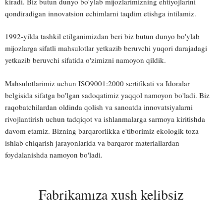
kiradi. Biz butun dunyo bo'ylab mijozlarimizning ehtiyojlarini
qondiradigan innovatsion echimlarni taqdim etishga intilamiz.
1992-yilda tashkil etilganimizdan beri biz butun dunyo bo'ylab
mijozlarga sifatli mahsulotlar yetkazib beruvchi yuqori darajadagi
yetkazib beruvchi sifatida o'zimizni namoyon qildik.
Mahsulotlarimiz uchun ISO9001:2000 sertifikati va Idoralar
belgisida sifatga bo'lgan sadoqatimiz yaqqol namoyon bo'ladi. Biz
raqobatchilardan oldinda qolish va sanoatda innovatsiyalarni
rivojlantirish uchun tadqiqot va ishlanmalarga sarmoya kiritishda
davom etamiz. Bizning barqarorlikka e'tiborimiz ekologik toza
ishlab chiqarish jarayonlarida va barqaror materiallardan
foydalanishda namoyon bo'ladi.
Fabrikamıza xush kelibsiz