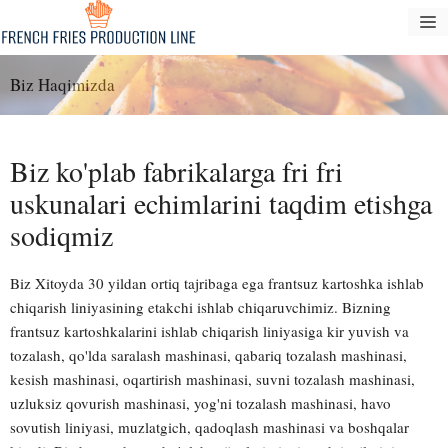
Tarkibga
M
oʻtish
Biz Haqimizda
Biz ko'plab fabrikalarga fri fri
uskunalari echimlarini taqdim etishga
sodiqmiz
Biz Xitoyda 30 yildan ortiq tajribaga ega frantsuz kartoshka ishlab
chiqarish liniyasining etakchi ishlab chiqaruvchimiz. Bizning
frantsuz kartoshkalarini ishlab chiqarish liniyasiga kir yuvish va
tozalash, qo'lda saralash mashinasi, qabariq tozalash mashinasi,
kesish mashinasi, oqartirish mashinasi, suvni tozalash mashinasi,
uzluksiz qovurish mashinasi, yog'ni tozalash mashinasi, havo
sovutish liniyasi, muzlatgich, qadoqlash mashinasi va boshqalar