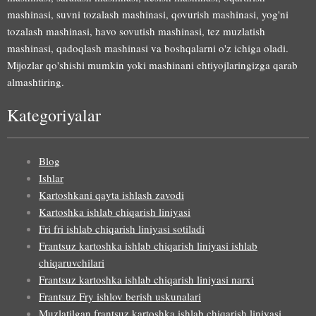
mashinasi, suvni tozalash mashinasi, qovurish mashinasi, yog'ni
tozalash mashinasi, havo sovutish mashinasi, tez muzlatish
mashinasi, qadoqlash mashinasi va boshqalarni o'z ichiga oladi.
Mijozlar qo'shishi mumkin yoki mashinani ehtiyojlaringizga qarab
almashtiring.
Kategoriyalar
Blog
Ishlar
Kartoshkani qayta ishlash zavodi
Kartoshka ishlab chiqarish liniyasi
Fri fri ishlab chiqarish liniyasi sotiladi
Frantsuz kartoshka ishlab chiqarish liniyasi ishlab
chiqaruvchilari
Frantsuz kartoshka ishlab chiqarish liniyasi narxi
Frantsuz Fry ishlov berish uskunalari
Muzlatilgan frantsuz kartoshka ishlab chiqarish liniyasi