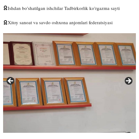
Ishdan bo'shatilgan ishchilar Tadbirkorlik ko'rgazma sayti
Xitoy sanoat va savdo oshxona anjomlari federatsiyasi