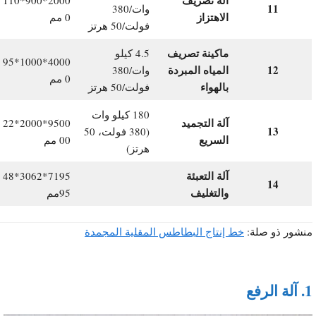
11
وات/380
الاهتزاز
0 مم
فولت/50 هرتز
ماكينة تصريف
4.5 كيلو
4000*1000*95
12
المياه المبردة
وات/380
0 مم
بالهواء
فولت/50 هرتز
180 كيلو وات
آلة التجميد
9500*2000*22
13
(380 فولت، 50
السريع
00 مم
هرتز)
آلة التعبئة
7195*3062*48
14
والتغليف
95مم
منشور ذو صلة:
خط إنتاج البطاطس المقلية المجمدة
1.
آلة الرفع