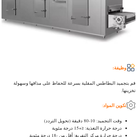
وظيفة:
Uzbek
قم بتجميد البطاطس المقلية بسرعة للحفاظ على مذاقها وسهولة
Malay
تخزينها.
Indonesian
تكوين المواد
:
Italian
German
وقت التجميد: 10-80 دقيقة (تحويل التردد)
Portuguese
درجة حرارة التغذية: ≤+15 درجة مئوية
درجة حرارة مركز التفريغ: أقل من -18 درجة مئوية