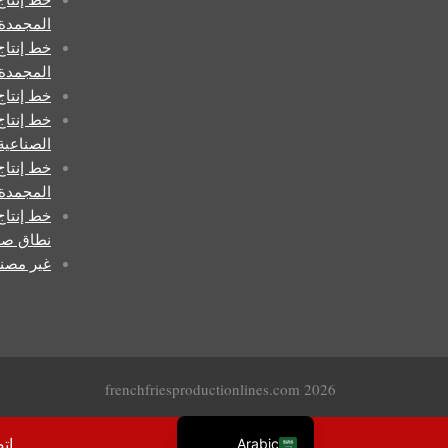
المجمدة
خط إنتاج
المجمدة 
خط إنتاج
Uzbek
خط إنتاج
الصناعية
Malay
خط إنتاج
Indonesian
المجمدة 
Italian
خط إنتاج
نطاق صغ
German
غير مصن
Portuguese
Russian
French
Spanish
2026 frenchfriesproductionlines.com
English
ات
Arabic