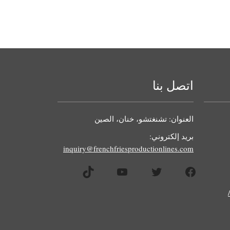
اتصل بنا
العنوان: تشنغتشو، خنان، الصين
بريد إلكتروني:
inquiry@frenchfriesproductionlines.com
فيسبوك
تويتر
يوتيوب
تيك توك
جم/