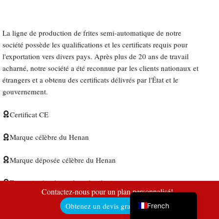
La ligne de production de frites semi-automatique de notre
société possède les qualifications et les certificats requis pour
Uzbek
l'exportation vers divers pays. Après plus de 20 ans de travail
Malay
acharné, notre société a été reconnue par les clients nationaux et
Indonesian
étrangers et a obtenu des certificats délivrés par l'État et le
gouvernement.
Italian
German
Certificat CE
Portuguese
Marque célèbre du Henan
Russian
Arabic
Marque déposée célèbre du Henan
Spanish
Entreprise basée sur la technologie
English
Contactez-nous pour un plan personnalisé!
Site de démonstration d'entrepreneuriat pour les travailleurs
Obtenez un devis gratuit ici !
French
licenciés