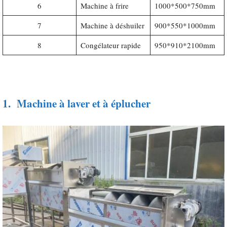
6
Machine à frire
1000*500*750mm
7
Machine à déshuiler
900*550*1000mm
8
Congélateur rapide
950*910*2100mm
1.
Machine à laver et à éplucher