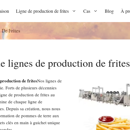
ison
Ligne de production de frites
Cas
Blog
À pr
 De Frites
 lignes de production de frites
production de frites
Nos lignes de
lie. Forts de plusieurs décennies
igne de production de frites au
hine de chaque ligne de
tes. Depuis sa création, nous nous
sformation de pommes de terre aux
ets clés en main à guichet unique
emandes.