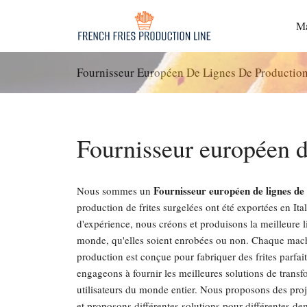
Passer
au
Ma
contenu
Fournisseur Européen De Lignes De Production
Fournisseur européen de
Fournisseur européen de lignes de 
Nous sommes un
production de frites surgelées ont été exportées en Ita
d'expérience, nous créons et produisons la meilleure l
monde, qu'elles soient enrobées ou non. Chaque mac
production est conçue pour fabriquer des frites parfai
engageons à fournir les meilleures solutions de tran
utilisateurs du monde entier. Nous proposons des proj
et proposons différentes solutions pour différentes d