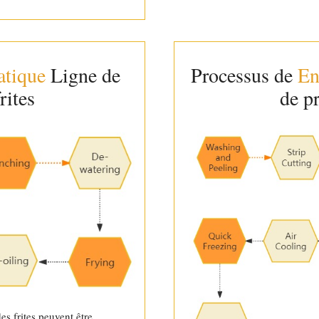
tique
Ligne de
Processus de
En
rites
de pr
es frites peuvent être