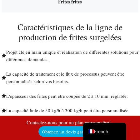
Frites frites
Caractéristiques de la ligne de
Uzbek
production de frites surgelées
Malay
Indonesian
Projet clé en main unique et réalisation de différentes solutions pour
différentes demandes.
Italian
German
La capacité de traitement et le flux de processus peuvent être
Portuguese
personnalisés selon vos besoins.
Russian
L'épaisseur des frites peut être coupée de 2 à 10 mm, réglable.
Arabic
La capacité finie de 50 kg/h à 300 kg/h peut être personnalisée.
Spanish
English
Contactez-nous pour un plan personnalisé!
Faible budget d'investissement : la ligne de production de frites
Obtenez un devis gratuit ici !
French
surgelées à petite échelle ne nécessite pas trop de travailleurs pour
la production générale et le coût d'achat est faible. La construction