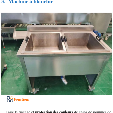
3.
Machine à blanchir
Fonction:
protection des couleurs
Faire le rinçage et
de chips de pommes de