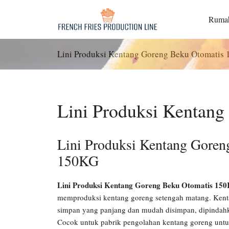
Langsung
ke
Ruma
konten
Lini Produksi Kentang Goreng Beku Otomatis
Lini Produksi Kentan
Lini Produksi Kentang Goren
150KG
Lini Produksi Kentang Goreng Beku Otomatis 15
memproduksi kentang goreng setengah matang. Kent
simpan yang panjang dan mudah disimpan, dipindahkan
Cocok untuk pabrik pengolahan kentang goreng untuk