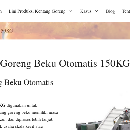
h
Lini Produksi Kentang Goreng
Kasus
Blog
Ten
 150KG
g Goreng Beku Otomatis 150KG
g Beku Otomatis
0KG
digunakan untuk
ang goreng beku memiliki masa
, dan diproses lebih lanjut.
 usaha skala kecil atau