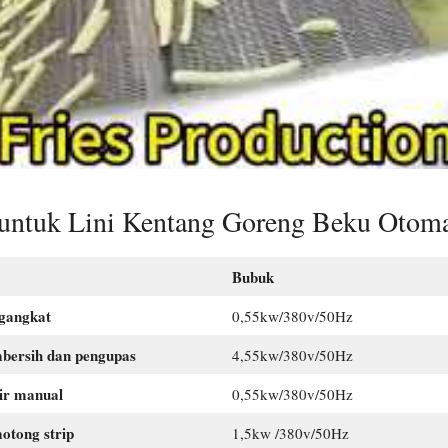
 untuk Lini Kentang Goreng Beku Otom
Bubuk
gangkat
0,55kw/380v/50Hz
bersih dan pengupas
4,55kw/380v/50Hz
tir manual
0,55kw/380v/50Hz
otong strip
1,5kw /380v/50Hz