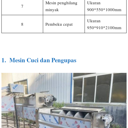
Mesin penghilang
Ukuran
7
minyak
900*550*1000mm
Ukuran
8
Pembeku cepat
950*910*2100mm
1.
Mesin Cuci dan Pengupas