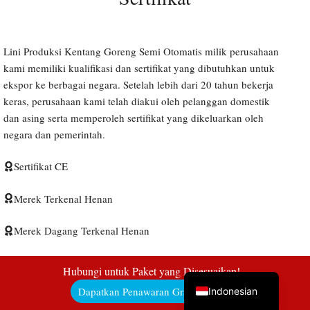
Lini Produksi Kentang Goreng Semi Otomatis milik perusahaan
Uzbek
kami memiliki kualifikasi dan sertifikat yang dibutuhkan untuk
ekspor ke berbagai negara. Setelah lebih dari 20 tahun bekerja
Malay
keras, perusahaan kami telah diakui oleh pelanggan domestik
Italian
dan asing serta memperoleh sertifikat yang dikeluarkan oleh
German
negara dan pemerintah.
Portuguese
Sertifikat CE
Russian
Merek Terkenal Henan
Arabic
French
Merek Dagang Terkenal Henan
Spanish
Perusahaan Berbasis Teknologi
English
Hubungi untuk Paket yang Disesuaikan!
Dapatkan Penawaran Gratis di Sini!
Indonesian
Situs Demonstrasi Kewirausahaan Pekerja yang Di-PHK