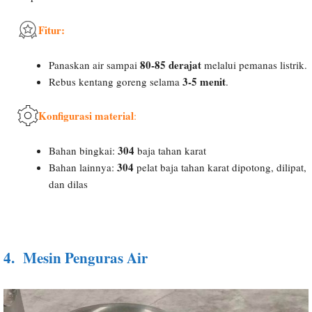
Fitur:
80-85 derajat
Panaskan air sampai
melalui pemanas listrik.
3-5 menit
Rebus kentang goreng selama
.
Konfigurasi material
:
304
Bahan bingkai:
baja tahan karat
304
Bahan lainnya:
pelat baja tahan karat dipotong, dilipat,
dan dilas
4.
Mesin Penguras Air