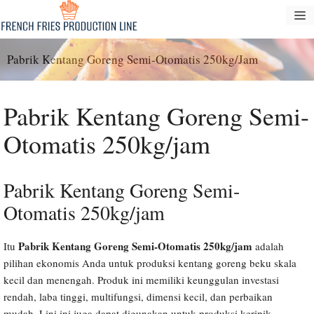
Langsung
M
ke
konten
Pabrik Kentang Goreng Semi-Otomatis 250kg/jam
Pabrik Kentang Goreng Semi-
Otomatis 250kg/jam
Pabrik Kentang Goreng Semi-
Otomatis 250kg/jam
Pabrik Kentang Goreng Semi-Otomatis 250kg/jam
Itu
adalah
pilihan ekonomis Anda untuk produksi kentang goreng beku skala
kecil dan menengah. Produk ini memiliki keunggulan investasi
rendah, laba tinggi, multifungsi, dimensi kecil, dan perbaikan
mudah. Lini ini juga dapat digunakan untuk produksi keripik