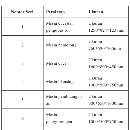
Nomor Seri.
Peralatan
Ukuran
Mesin cuci dan
Ukuran
1
pengupas rol
1250*824*1238mm
Ukuran
2
Mesin pemotong
760*530*700mm
Ukuran
3
Mesin cuci
1600*800*450mm
Ukuran
4
Mesin blansing
1000*500*750mm
Mesin pembuangan
Ukuran
5
air
900*550*1000mm
Mesin
Ukuran
6
penggorengan
1000*500*750mm