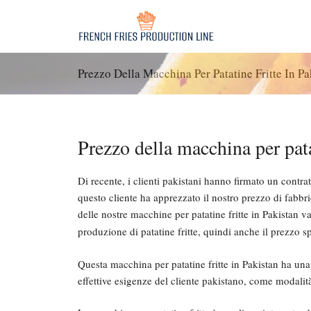
Vai
al
contenuto
Prezzo Della Macchina Per Patatine Fritte In Pa
Prezzo della macchina per pata
Di recente, i clienti pakistani hanno firmato un contra
questo cliente ha apprezzato il nostro prezzo di fabbric
delle nostre macchine per patatine fritte in Pakistan v
produzione di patatine fritte, quindi anche il prezzo s
Questa macchina per patatine fritte in Pakistan ha una
effettive esigenze del cliente pakistano, come modalit