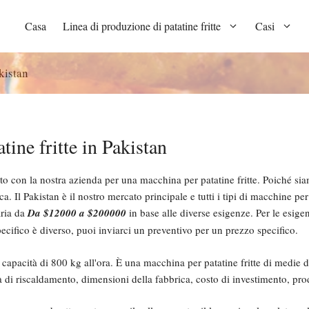
Casa
Linea di produzione di patatine fritte
Casi
kistan
tine fritte in Pakistan
tto con la nostra azienda per una macchina per patatine fritte. Poiché sia
a. Il Pakistan è il nostro mercato principale e tutti i tipi di macchine per
aria da
Da $12000 a $200000
in base alle diverse esigenze. Per le esigen
pecifico è diverso, puoi inviarci un preventivo per un prezzo specifico.
 capacità di 800 kg all'ora. È una macchina per patatine fritte di medie 
à di riscaldamento, dimensioni della fabbrica, costo di investimento, pro