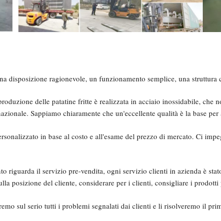
na disposizione ragionevole, un funzionamento semplice, una struttura co
produzione delle patatine fritte è realizzata in acciaio inossidabile, che 
nazionale. Sappiamo chiaramente che un'eccellente qualità è la base per at
ersonalizzato in base al costo e all'esame del prezzo di mercato. Ci imp
to riguarda il servizio pre-vendita, ogni servizio clienti in azienda è s
a posizione del cliente, considerare per i clienti, consigliare i prodotti p
mo sul serio tutti i problemi segnalati dai clienti e li risolveremo il pri