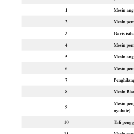
1
Mesin ang
2
Mesin pem
3
Garis isi
4
Mesin pem
5
Mesin ang
6
Mesin pem
7
Penghilang
8
Mesin Bla
Mesin pen
9
nyahair)
10
Tali peng
11
Mesin pen