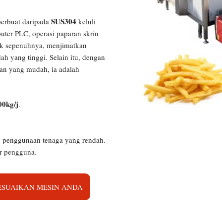
SUS304
perbuat daripada
keluli
puter PLC, operasi paparan skrin
tik sepenuhnya, menjimatkan
h yang tinggi. Selain itu, dengan
an yang mudah, ia adalah
00kg/j
.
r, penggunaan tenaga yang rendah.
r pengguna.
ESUAIKAN MESIN ANDA