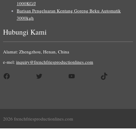
1000KG/J
Barisan Pengeluaran Kentang Goreng Beku Automatik
3000kgh
Hubungi Kami
Alamat: Zhengzhou, Henan, China
e-mel:
inquiry@frenchfriesproductionlines.com
Facebook
Twitter
YouTube
TikTok
Uzbek
2026 frenchfriesproductionlines.com
Indonesian
Italian