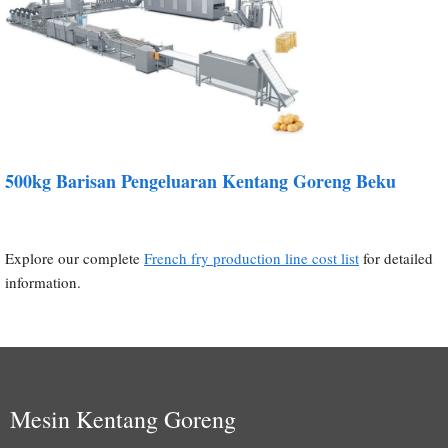
500kg Barisan Pengeluaran Kentang Goreng Beku
Explore our complete
French fry production line cost list
for detailed
information.
Mesin Kentang Goreng