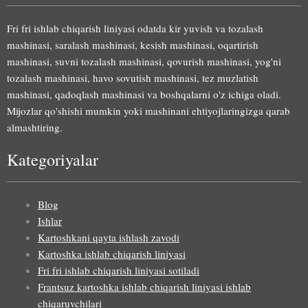
Fri fri ishlab chiqarish liniyasi odatda kir yuvish va tozalash
mashinasi, saralash mashinasi, kesish mashinasi, oqartirish
mashinasi, suvni tozalash mashinasi, qovurish mashinasi, yog'ni
tozalash mashinasi, havo sovutish mashinasi, tez muzlatish
mashinasi, qadoqlash mashinasi va boshqalarni o'z ichiga oladi.
Mijozlar qo'shishi mumkin yoki mashinani ehtiyojlaringizga qarab
almashtiring.
Kategoriyalar
Blog
Ishlar
Kartoshkani qayta ishlash zavodi
Kartoshka ishlab chiqarish liniyasi
Fri fri ishlab chiqarish liniyasi sotiladi
Frantsuz kartoshka ishlab chiqarish liniyasi ishlab
chiqaruvchilari