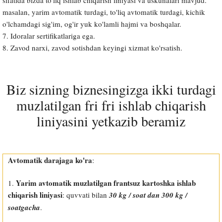
sifatida bizda to'liq ishlab chiqarish liniyasi va uskunalari mavjud.
masalan, yarim avtomatik turdagi, to'liq avtomatik turdagi, kichik
o'lchamdagi sig'im, og'ir yuk ko'lamli hajmi va boshqalar.
7. Idoralar sertifikatlariga ega.
8. Zavod narxi, zavod sotishdan keyingi xizmat ko'rsatish.
Biz sizning biznesingizga ikki turdagi
muzlatilgan fri fri ishlab chiqarish
liniyasini yetkazib beramiz
Avtomatik darajaga ko'ra
:
Yarim avtomatik muzlatilgan frantsuz kartoshka ishlab
1.
chiqarish liniyasi
: quvvati bilan
30 kg / soat dan 300 kg /
soatgacha
.