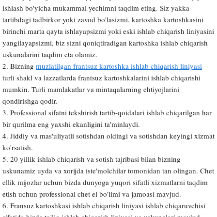
ishlash bo'yicha mukammal yechimni taqdim eting. Siz yakka
tartibdagi tadbirkor yoki zavod bo'lasizmi, kartoshka kartoshkasini
birinchi marta qayta ishlayapsizmi yoki eski ishlab chiqarish liniyasini
yangilayapsizmi, biz sizni qoniqtiradigan kartoshka ishlab chiqarish
uskunalarini taqdim eta olamiz.
2. Bizning
muzlatilgan frantsuz kartoshka ishlab chiqarish liniyasi
turli shakl va lazzatlarda frantsuz kartoshkalarini ishlab chiqarishi
mumkin. Turli mamlakatlar va mintaqalarning ehtiyojlarini
qondirishga qodir.
3. Professional sifatni tekshirish tartib-qoidalari ishlab chiqarilgan har
bir qurilma eng yaxshi ekanligini ta'minlaydi.
4. Jiddiy va mas'uliyatli sotishdan oldingi va sotishdan keyingi xizmat
ko'rsatish.
5. 20 yillik ishlab chiqarish va sotish tajribasi bilan bizning
uskunamiz uyda va xorijda iste'molchilar tomonidan tan olingan. Chet
ellik mijozlar uchun bizda dunyoga yuqori sifatli xizmatlarni taqdim
etish uchun professional chet el bo'limi va jamoasi mavjud.
6. Fransuz kartoshkasi ishlab chiqarish liniyasi ishlab chiqaruvchisi