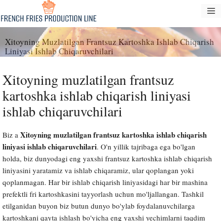
Tarkibga
M
oʻtish
Xitoyning Muzlatilgan Frantsuz Kartoshka Ishlab Chiqarish
Liniyasi Ishlab Chiqaruvchilari
Xitoyning muzlatilgan frantsuz
kartoshka ishlab chiqarish liniyasi
ishlab chiqaruvchilari
Xitoyning muzlatilgan frantsuz kartoshka ishlab chiqarish
Biz a
liniyasi ishlab chiqaruvchilari
. O'n yillik tajribaga ega bo'lgan
holda, biz dunyodagi eng yaxshi frantsuz kartoshka ishlab chiqarish
liniyasini yaratamiz va ishlab chiqaramiz, ular qoplangan yoki
qoplanmagan. Har bir ishlab chiqarish liniyasidagi har bir mashina
prefektli fri kartoshkasini tayyorlash uchun mo'ljallangan. Tashkil
etilganidan buyon biz butun dunyo bo'ylab foydalanuvchilarga
kartoshkani qayta ishlash bo'yicha eng yaxshi yechimlarni taqdim