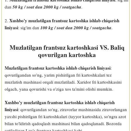
dan
50 kg / soat dan 2000 kg / soatgacha
.
Xushbo'y muzlatilgan frantsuz kartoshka ishlab chiqarish
2.
liniyasi
: sig'im dan
100 kg / soat dan 2000 kg / soatgacha
.
Muzlatilgan frantsuz kartoshkasi VS. Baliq
qovurilgan kartoshka
Muzlatilgan frantsuz kartoshka ishlab chiqarish liniyasi
:
qovurilgandan so'ng, yarim pishirilgan fri kartoshkalari tez
muzlatish mashinasi orqali muzlatiladi. Xaridor fri kartoshkasini
olgach, yana qovurishi va o'ziga xos ta'mini olishi mumkin.
Xushbo'y muzlatilgan frantsuz kartoshka ishlab chiqarish
liniyasi
: qovurilgandan so'ng, ziravorlar mashinasida ziravorlangan
yaxshi pishirilgan fri kartoshkalari (tayyor kartoshka), so'ngra azot
bilan to'ldirish qadoqlash mashinasi bilan qadoqlanadi. Bozorda
sotiladigan Lay's frantsuz kartoshkasi kabi.