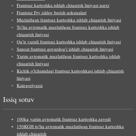
Frantsuz kartoshka ishlab chiqarish liniyasi narxi
Frantsuz Fry ishlov berish uskunalari
Muzlatilgan frantsuz kartoshka ishlab chiqarish liniyasi
To'liq avtomatik muzlatilgan frantsuz kartoshka ishlab
chiqarish liniyasi
Og'ir vaznli frantsuz kartoshka ishlab chiqarish liniyasi
Sanoat frantsuz qovurdog'i ishlab chiqarish liniyasi
Yarim avtomatik muzlatilgan frantsuz kartoshka ishlab
chiqarish liniyasi
Kichik o'lchamdagi frantsuz kartoshkasi ishlab chiqarish
liniyasi
Kategoriyasiz
Issiq sotuv
100kg yarim avtomatik frantsuz kartoshka zavodi
150KGH to'liq avtomatik muzlatilgan frantsuz kartoshka
ishlab chiqarish