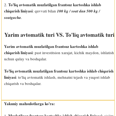
To'liq avtomatik muzlatilgan frantsuz kartoshka ishlab
2.
chiqarish liniyasi
: quvvati bilan
100 kg / soat dan 500 kg /
soatgacha
.
Yarim avtomatik turi VS. To'liq avtomatik turi
Yarim avtomatik muzlatilgan frantsuz kartoshka ishlab
chiqarish liniyasi
: past investitsion xarajat, kichik maydon, ishlatish
uchun qulay va boshqalar.
To'liq avtomatik muzlatilgan frantsuz kartoshka ishlab chiqarish
liniyasi
: to'liq avtomatik ishlash, mehnatni tejash va yuqori ishlab
chiqarish va boshqalar.
Yakuniy mahsulotlarga ko'ra:
Muzlatilgan frantsuz kartoshka ishlab chiqarish liniyasi
1.
: sig'im