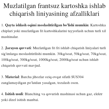
Muzlatilgan frantsuz kartoshka ishlab
chiqarish liniyasining afzalliklari
Qayta ishlash oqimi moslashtirilgan bo'lishi mumkin
1.
: Kartoshka
chiplari yoki muzlatilgan fri kartoshkalarini tayyorlash uchun turli xil
mashinalar.
Jarayon quvvati
2.
: Muzlatilgan fri fri ishlab chiqarish liniyalari turli
sig'imlarga moslashtirilishi mumkin. 30kg/soat, 50kg/soat, 70kg/soat,
100kg/soat, 300kg/soat, 1000kg/soat, 2000kg/soat uchun ishlab
chiqarish quvvati mavjud.
Material
3.
: Barcha jihozlar oziq-ovqat sifatli SUS304
zanglamaydigan po'latdan yasalgan, tozalash oson.
Isitish usuli
4.
: Blanching va qovurish mashinasi uchun gaz, elektr
yoki dizel isitish manbai.