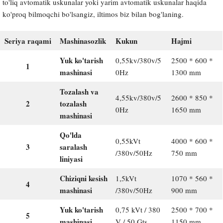
to'liq avtomatik uskunalar yoki yarim avtomatik uskunalar haqida
ko'proq bilmoqchi bo'lsangiz, iltimos biz bilan bog'laning.
Seriya raqami
Mashinasozlik
Kukun
Hajmi
Yuk ko'tarish
0,55kv/380v/5
2500 * 600 *
1
mashinasi
0Hz
1300 mm
Tozalash va
4,55kv/380v/5
2600 * 850 *
2
tozalash
0Hz
1650 mm
mashinasi
Qo'lda
0,55kVt
4000 * 600 *
3
saralash
/380v/50Hz
750 mm
liniyasi
Chiziqni kesish
1,5kVt
1070 * 560 *
4
mashinasi
/380v/50Hz
900 mm
Yuk ko'tarish
0,75 kVt / 380
2500 * 700 *
5
mashinasi
V / 50 Gts
1150 mm