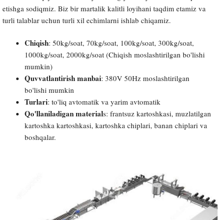
etishga sodiqmiz. Biz bir martalik kalitli loyihani taqdim etamiz va
turli talablar uchun turli xil echimlarni ishlab chiqamiz.
Chiqish
: 50kg/soat, 70kg/soat, 100kg/soat, 300kg/soat,
1000kg/soat, 2000kg/soat (Chiqish moslashtirilgan bo'lishi
mumkin)
Quvvatlantirish manbai
: 380V 50Hz moslashtirilgan
bo'lishi mumkin
Turlari
: to'liq avtomatik va yarim avtomatik
Qo'llaniladigan material
s: frantsuz kartoshkasi, muzlatilgan
kartoshka kartoshkasi, kartoshka chiplari, banan chiplari va
boshqalar.