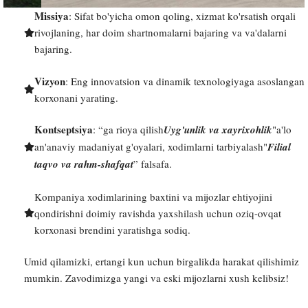
Missiya
: Sifat bo'yicha omon qoling, xizmat ko'rsatish orqali
rivojlaning, har doim shartnomalarni bajaring va va'dalarni
bajaring.
Vizyon
: Eng innovatsion va dinamik texnologiyaga asoslangan
korxonani yarating.
Kontseptsiya
: “ga rioya qilish
Uyg'unlik va xayrixohlik
"a'lo
an'anaviy madaniyat g'oyalari, xodimlarni tarbiyalash"
Filial
taqvo va rahm-shafqat
” falsafa.
Kompaniya xodimlarining baxtini va mijozlar ehtiyojini
qondirishni doimiy ravishda yaxshilash uchun oziq-ovqat
korxonasi brendini yaratishga sodiq.
Umid qilamizki, ertangi kun uchun birgalikda harakat qilishimiz
mumkin. Zavodimizga yangi va eski mijozlarni xush kelibsiz!