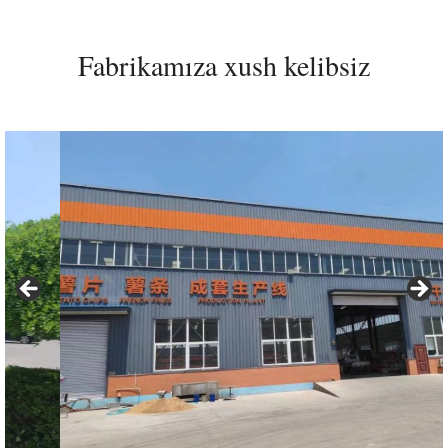
Fabrikamıza xush kelibsiz