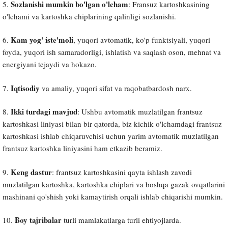
Sozlanishi mumkin bo'lgan o'lcham
5.
: Fransuz kartoshkasining
o'lchami va kartoshka chiplarining qalinligi sozlanishi.
Kam yog' iste'moli
6.
, yuqori avtomatik, ko'p funktsiyali, yuqori
foyda, yuqori ish samaradorligi, ishlatish va saqlash oson, mehnat va
energiyani tejaydi va hokazo.
Iqtisodiy
7.
va amaliy, yuqori sifat va raqobatbardosh narx.
Ikki turdagi mavjud
8.
: Ushbu avtomatik muzlatilgan frantsuz
kartoshkasi liniyasi bilan bir qatorda, biz kichik o'lchamdagi frantsuz
kartoshkasi ishlab chiqaruvchisi uchun yarim avtomatik muzlatilgan
frantsuz kartoshka liniyasini ham etkazib beramiz.
Keng dastur
9.
: frantsuz kartoshkasini qayta ishlash zavodi
muzlatilgan kartoshka, kartoshka chiplari va boshqa gazak ovqatlarini
mashinani qo'shish yoki kamaytirish orqali ishlab chiqarishi mumkin.
Boy tajribalar
10.
turli mamlakatlarga turli ehtiyojlarda.