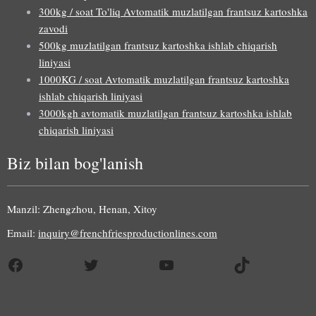
300kg / soat To'liq Avtomatik muzlatilgan frantsuz kartoshka
zavodi
500kg muzlatilgan frantsuz kartoshka ishlab chiqarish
liniyasi
1000KG / soat Avtomatik muzlatilgan frantsuz kartoshka
ishlab chiqarish liniyasi
3000kgh avtomatik muzlatilgan frantsuz kartoshka ishlab
chiqarish liniyasi
Biz bilan bog'lanish
Manzil: Zhengzhou, Henan, Xitoy
Email:
inquiry@frenchfriesproductionlines.com
Facebook
Twitter
YouTube
TikTok