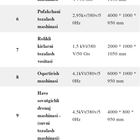
Pufakchani
2,95kv/380v/5
4000 * 1000 *
6
tozalash
0Hz
950 mm
mashinasi
Rolikli
kirlarni
1,5 kVt/380
2000 * 1000 *
7
tozalash
V/50 Gts
1050 mm
vositasi
Oqartirish
4,1kVt/380v/5
6000 * 1000 *
8
mashinasi
0Hz
950 mm
Havo
sovutgichli
drenaj
4,5kVt/380v/5
4000 * 800 *
9
mashinasi -
0Hz
950 mm
(suvni
tozalash
mashinasi)