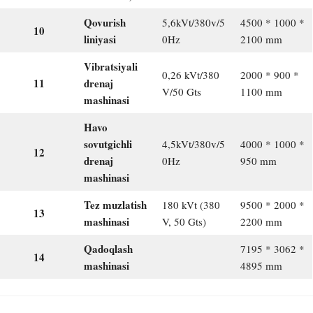
Qovurish
5,6kVt/380v/5
4500 * 1000 *
10
liniyasi
0Hz
2100 mm
Vibratsiyali
0,26 kVt/380
2000 * 900 *
11
drenaj
V/50 Gts
1100 mm
mashinasi
Havo
sovutgichli
4,5kVt/380v/5
4000 * 1000 *
12
drenaj
0Hz
950 mm
mashinasi
Tez muzlatish
180 kVt (380
9500 * 2000 *
13
mashinasi
V, 50 Gts)
2200 mm
Qadoqlash
7195 * 3062 *
14
mashinasi
4895 mm