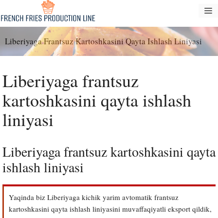
Tarkibga
M
oʻtish
Liberiyaga Frantsuz Kartoshkasini Qayta Ishlash Liniyasi
Liberiyaga frantsuz
kartoshkasini qayta ishlash
liniyasi
Liberiyaga frantsuz kartoshkasini qayta
ishlash liniyasi
Yaqinda biz Liberiyaga kichik yarim avtomatik frantsuz
kartoshkasini qayta ishlash liniyasini muvaffaqiyatli eksport qildik,