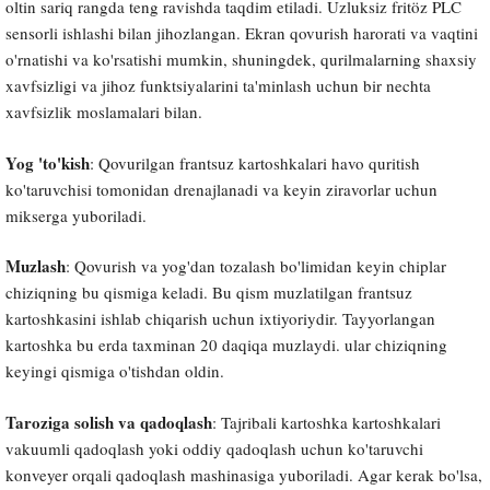
oltin sariq rangda teng ravishda taqdim etiladi. Uzluksiz fritöz PLC
sensorli ishlashi bilan jihozlangan. Ekran qovurish harorati va vaqtini
o'rnatishi va ko'rsatishi mumkin, shuningdek, qurilmalarning shaxsiy
xavfsizligi va jihoz funktsiyalarini ta'minlash uchun bir nechta
xavfsizlik moslamalari bilan.
Yog 'to'kish
: Qovurilgan frantsuz kartoshkalari havo quritish
ko'taruvchisi tomonidan drenajlanadi va keyin ziravorlar uchun
mikserga yuboriladi.
Muzlash
: Qovurish va yog'dan tozalash bo'limidan keyin chiplar
chiziqning bu qismiga keladi. Bu qism muzlatilgan frantsuz
kartoshkasini ishlab chiqarish uchun ixtiyoriydir. Tayyorlangan
kartoshka bu erda taxminan 20 daqiqa muzlaydi. ular chiziqning
keyingi qismiga o'tishdan oldin.
Taroziga solish va qadoqlash
: Tajribali kartoshka kartoshkalari
vakuumli qadoqlash yoki oddiy qadoqlash uchun ko'taruvchi
konveyer orqali qadoqlash mashinasiga yuboriladi. Agar kerak bo'lsa,