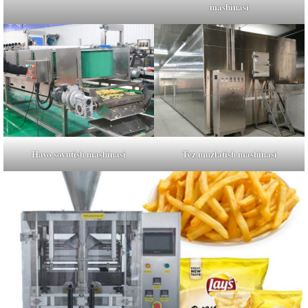
mashinasi
Havo sovutish mashinasi
Tez muzlatish mashinasi