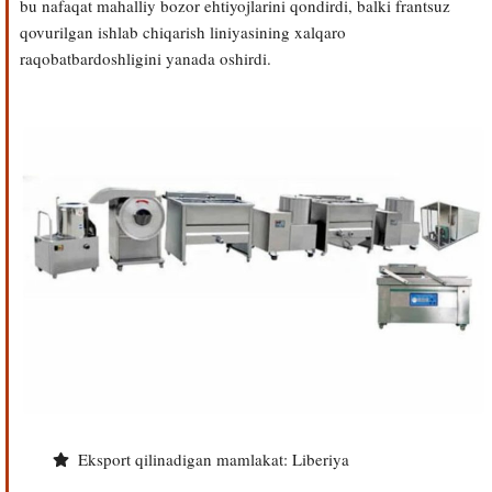
bu nafaqat mahalliy bozor ehtiyojlarini qondirdi, balki frantsuz
qovurilgan ishlab chiqarish liniyasining xalqaro
raqobatbardoshligini yanada oshirdi.
Eksport qilinadigan mamlakat: Liberiya