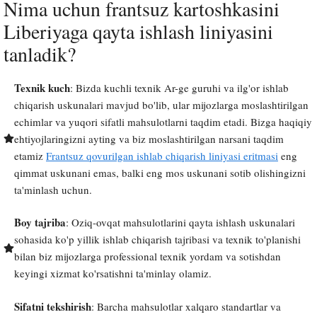
Nima uchun frantsuz kartoshkasini
Liberiyaga qayta ishlash liniyasini
tanladik?
Texnik kuch
: Bizda kuchli texnik Ar-ge guruhi va ilg'or ishlab
chiqarish uskunalari mavjud bo'lib, ular mijozlarga moslashtirilgan
echimlar va yuqori sifatli mahsulotlarni taqdim etadi. Bizga haqiqiy
ehtiyojlaringizni ayting va biz moslashtirilgan narsani taqdim
etamiz
Frantsuz qovurilgan ishlab chiqarish liniyasi eritmasi
eng
qimmat uskunani emas, balki eng mos uskunani sotib olishingizni
ta'minlash uchun.
Boy tajriba
: Oziq-ovqat mahsulotlarini qayta ishlash uskunalari
sohasida ko'p yillik ishlab chiqarish tajribasi va texnik to'planishi
bilan biz mijozlarga professional texnik yordam va sotishdan
keyingi xizmat ko'rsatishni ta'minlay olamiz.
Sifatni tekshirish
: Barcha mahsulotlar xalqaro standartlar va