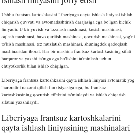
Ushbu frantsuz kartoshkasini Liberiyaga qayta ishlash liniyasi ishlab
chiqarish quvvati va avtomatlashtirish darajasiga ega bo'lgan kichik
liniyadir. U kir yuvish va tozalash mashinasi, kesish mashinasi,
oqlash mashinasi, havo quritish mashinasi, qovurish mashinasi, yog'ni
to'kish mashinasi, tez muzlatish mashinasi, shuningdek qadoqlash
mashinasidan iborat. Har bir mashina frantsuz kartoshkasining sifati
barqaror va yaxshi ta'mga ega bo'lishini ta'minlash uchun
ehtiyotkorlik bilan ishlab chiqilgan.
Liberiyaga frantsuz kartoshkasini qayta ishlash liniyasi avtomatik yog
'haroratini nazorat qilish funktsiyasiga ega, bu frantsuz
kartoshkasining qovurish effektini ta'minlaydi va ishlab chiqarish
sifatini yaxshilaydi.
Liberiyaga frantsuz kartoshkalarini
qayta ishlash liniyasining mashinalari