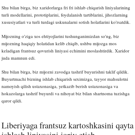
Shu bilan birga, biz xaridorlarga fri fri ishlab chiqarish liniyalarining
turli modellarini, prototiplarini, foydalanish tartiblarini, jihozlarning
xususiyatlari va turli turdagi uskunalarni sotish holatlarini ko'rsatdik.
Mijozning o'ziga xos ehtiyojlarini tushunganimizdan so'ng, biz
mijozning haqiqiy holatidan kelib chiqib, ushbu mijozga mos
keladigan frantsuz qovurish liniyasi echimini moslashtirdik. Xaridor
juda mamnun edi.
Shu bilan birga, biz mijozni zavodga tashrif buyurishni taklif qildik.
Buyurtmachi bizning ishlab chiqarish seximizga, tayyor mahsulotni
namoyish qilish ustaxonasiga, yetkazib berish ustaxonasiga va
hokazolarga tashrif buyurdi va nihoyat biz bilan shartnoma tuzishga
qaror qildi.
Liberiyaga frantsuz kartoshkasini qayta
ishlash liniyasini joriy etish