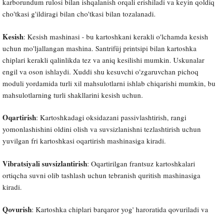
karborundum rulosi bilan ishqalanish orqali erishiladi va keyin qoldiq
cho'tkasi g'ildiragi bilan cho'tkasi bilan tozalanadi.
Kesish
: Kesish mashinasi - bu kartoshkani kerakli o'lchamda kesish
uchun mo'ljallangan mashina. Santrifüj printsipi bilan kartoshka
chiplari kerakli qalinlikda tez va aniq kesilishi mumkin. Uskunalar
engil va oson ishlaydi. Xuddi shu kesuvchi o'zgaruvchan pichoq
moduli yordamida turli xil mahsulotlarni ishlab chiqarishi mumkin, bu
mahsulotlarning turli shakllarini kesish uchun.
Oqartirish
: Kartoshkadagi oksidazani passivlashtirish, rangi
yomonlashishini oldini olish va suvsizlanishni tezlashtirish uchun
yuvilgan fri kartoshkasi oqartirish mashinasiga kiradi.
Vibratsiyali suvsizlantirish
: Oqartirilgan frantsuz kartoshkalari
ortiqcha suvni olib tashlash uchun tebranish quritish mashinasiga
kiradi.
Qovurish
: Kartoshka chiplari barqaror yog' haroratida qovuriladi va