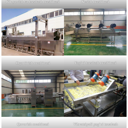
Kir yuvish va tozalash mashinasi
Kesish mashinasi
Yog'ni tozalash mashinasi
Oqartirish mashinasi
Qovurish mashinasi
Vibratsiyali yog'ni tozalash