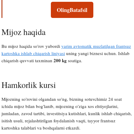
Oling
Batafsil
Mijoz haqida
Bu mijoz haqida so'rov yubordi
yarim avtomatik muzlatilgan frantsuz
kartoshka ishlab chiqarish liniyasi
uning yangi biznesi uchun. Ishlab
200 kg
chiqarish quvvati taxminan
soatiga.
Hamkorlik kursi
Mijozning so'rovini olgandan so'ng, bizning sotuvchimiz 24 soat
ichida mijoz bilan bog'lanib, mijozning o'ziga xos ehtiyojlarini,
jumladan, zavod tartibi, investitsiya kutishlari, kunlik ishlab chiqarish,
isitish usuli, rejalashtirilgan foydalanish vaqti, tayyor frantsuz
kartoshka talablari va boshqalarni etkazdi.