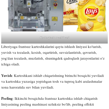
Qadoqlash mashinasi
Liberiyaga frantsuz kartoshkalarini qayta ishlash liniyasi ko'tarish,
yuvish va tozalash, kesish, oqartirish, suvsizlantirish, qovurish,
yog'dan tozalash, muzlatish, shuningdek qadoqlash jarayonlarini o'z
ichiga oladi.
Yuvish
: Kartoshkani ishlab chiqarishning birinchi bosqichi yuviladi
va kartoshka yuzasiga yopishgan tosh va tuproq kabi aralashmalar
xona haroratida suv bilan yuviladi.
Peeling
: Ikkinchi bosqichda frantsuz kartoshka ishlab chiqarish
liniyasining peeling mashinasi uzluksiz bo'lib, peeling effekti