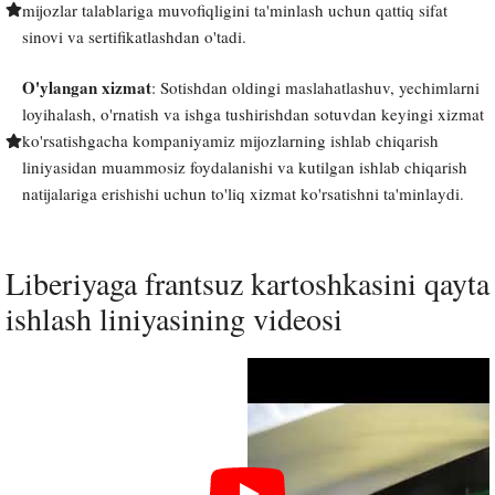
mijozlar talablariga muvofiqligini ta'minlash uchun qattiq sifat
sinovi va sertifikatlashdan o'tadi.
O'ylangan xizmat
: Sotishdan oldingi maslahatlashuv, yechimlarni
loyihalash, o'rnatish va ishga tushirishdan sotuvdan keyingi xizmat
ko'rsatishgacha kompaniyamiz mijozlarning ishlab chiqarish
liniyasidan muammosiz foydalanishi va kutilgan ishlab chiqarish
natijalariga erishishi uchun to'liq xizmat ko'rsatishni ta'minlaydi.
Liberiyaga frantsuz kartoshkasini qayta
ishlash liniyasining videosi