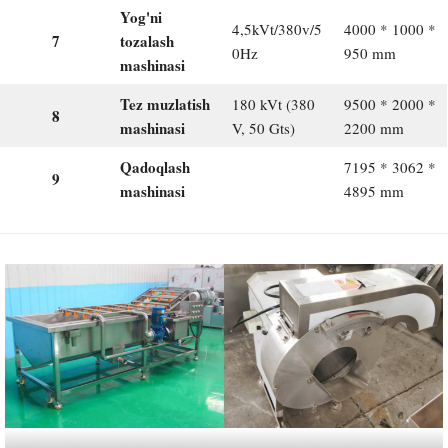
Yog'ni
4,5kVt/380v/5
4000 * 1000 *
7
tozalash
0Hz
950 mm
mashinasi
Tez muzlatish
180 kVt (380
9500 * 2000 *
8
mashinasi
V, 50 Gts)
2200 mm
Qadoqlash
7195 * 3062 *
9
mashinasi
4895 mm