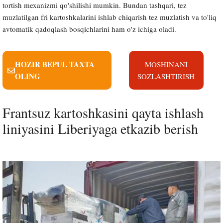
tortish mexanizmi qo'shilishi mumkin. Bundan tashqari, tez
muzlatilgan fri kartoshkalarini ishlab chiqarish tez muzlatish va to'liq
avtomatik qadoqlash bosqichlarini ham o'z ichiga oladi.
HOZIR BEPUL TAXTA
MOSHINANI
OLING
SOZLASHTIRISH
Frantsuz kartoshkasini qayta ishlash
liniyasini Liberiyaga etkazib berish