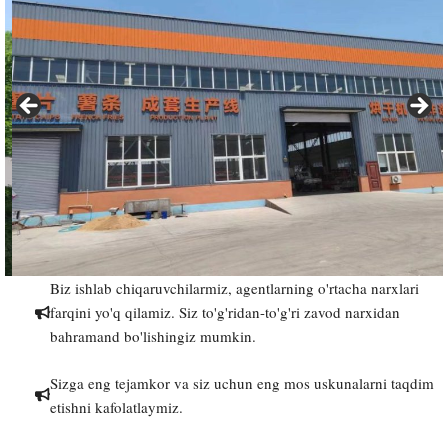
Biz ishlab chiqaruvchilarmiz, agentlarning o'rtacha narxlari
farqini yo'q qilamiz. Siz to'g'ridan-to'g'ri zavod narxidan
bahramand bo'lishingiz mumkin.
Sizga eng tejamkor va siz uchun eng mos uskunalarni taqdim
etishni kafolatlaymiz.