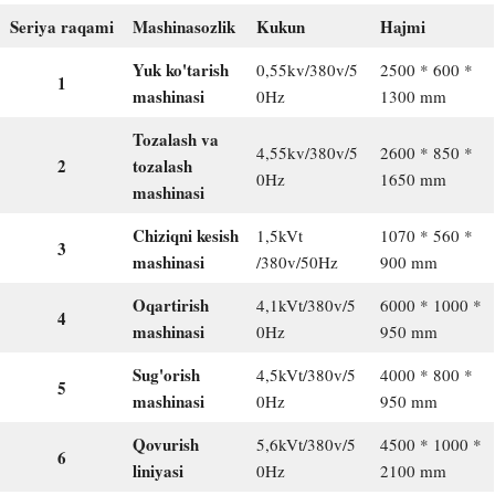
Seriya raqami
Mashinasozlik
Kukun
Hajmi
Yuk ko'tarish
0,55kv/380v/5
2500 * 600 *
1
mashinasi
0Hz
1300 mm
Tozalash va
4,55kv/380v/5
2600 * 850 *
2
tozalash
0Hz
1650 mm
mashinasi
Chiziqni kesish
1,5kVt
1070 * 560 *
3
mashinasi
/380v/50Hz
900 mm
Oqartirish
4,1kVt/380v/5
6000 * 1000 *
4
mashinasi
0Hz
950 mm
Sug'orish
4,5kVt/380v/5
4000 * 800 *
5
mashinasi
0Hz
950 mm
Qovurish
5,6kVt/380v/5
4500 * 1000 *
6
liniyasi
0Hz
2100 mm