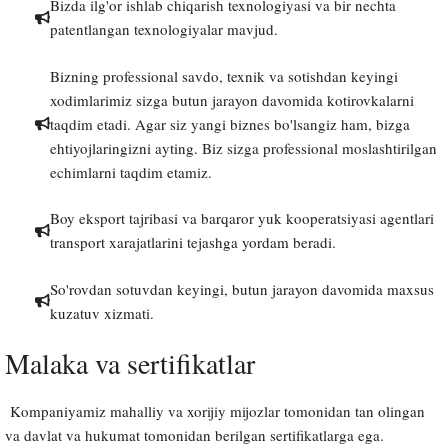
Bizda ilg'or ishlab chiqarish texnologiyasi va bir nechta
patentlangan texnologiyalar mavjud.
Bizning professional savdo, texnik va sotishdan keyingi
xodimlarimiz sizga butun jarayon davomida kotirovkalarni
taqdim etadi. Agar siz yangi biznes bo'lsangiz ham, bizga
ehtiyojlaringizni ayting. Biz sizga professional moslashtirilgan
echimlarni taqdim etamiz.
Boy eksport tajribasi va barqaror yuk kooperatsiyasi agentlari
transport xarajatlarini tejashga yordam beradi.
So'rovdan sotuvdan keyingi, butun jarayon davomida maxsus
kuzatuv xizmati.
Malaka va sertifikatlar
Kompaniyamiz mahalliy va xorijiy mijozlar tomonidan tan olingan
Malay
va davlat va hukumat tomonidan berilgan sertifikatlarga ega.
Indonesian