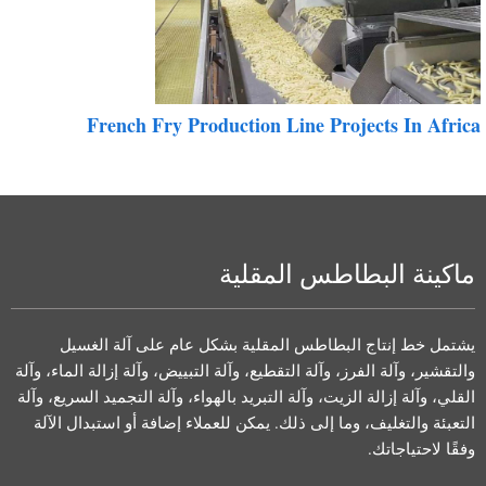
French Fry Production Line Projects In Afric
ماكينة البطاطس المقلية
يشتمل خط إنتاج البطاطس المقلية بشكل عام على آلة الغسيل
والتقشير، وآلة الفرز، وآلة التقطيع، وآلة التبييض، وآلة إزالة الماء، وآلة
القلي، وآلة إزالة الزيت، وآلة التبريد بالهواء، وآلة التجميد السريع، وآلة
التعبئة والتغليف، وما إلى ذلك. يمكن للعملاء إضافة أو استبدال الآلة
وفقًا لاحتياجاتك.