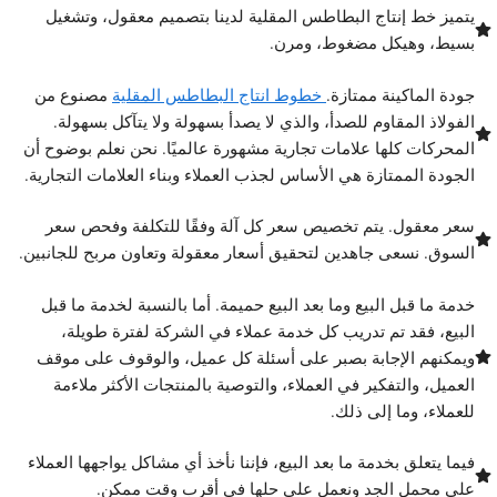
يتميز خط إنتاج البطاطس المقلية لدينا بتصميم معقول، وتشغيل
بسيط، وهيكل مضغوط، ومرن.
جودة الماكينة ممتازة.
خطوط انتاج البطاطس المقلية
مصنوع من
الفولاذ المقاوم للصدأ، والذي لا يصدأ بسهولة ولا يتآكل بسهولة.
المحركات كلها علامات تجارية مشهورة عالميًا. نحن نعلم بوضوح أن
الجودة الممتازة هي الأساس لجذب العملاء وبناء العلامات التجارية.
سعر معقول. يتم تخصيص سعر كل آلة وفقًا للتكلفة وفحص سعر
السوق. نسعى جاهدين لتحقيق أسعار معقولة وتعاون مربح للجانبين.
خدمة ما قبل البيع وما بعد البيع حميمة. أما بالنسبة لخدمة ما قبل
البيع، فقد تم تدريب كل خدمة عملاء في الشركة لفترة طويلة،
ويمكنهم الإجابة بصبر على أسئلة كل عميل، والوقوف على موقف
العميل، والتفكير في العملاء، والتوصية بالمنتجات الأكثر ملاءمة
للعملاء، وما إلى ذلك.
فيما يتعلق بخدمة ما بعد البيع، فإننا نأخذ أي مشاكل يواجهها العملاء
على محمل الجد ونعمل على حلها في أقرب وقت ممكن.