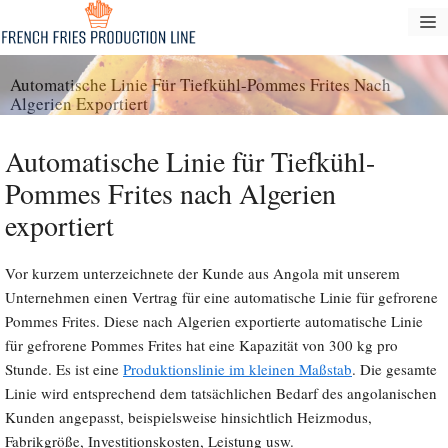
Zum
S
Inhalt
springen
Automatische Linie Für Tiefkühl-Pommes Frites Nach
Algerien Exportiert
Automatische Linie für Tiefkühl-
Pommes Frites nach Algerien
exportiert
Vor kurzem unterzeichnete der Kunde aus Angola mit unserem
Unternehmen einen Vertrag für eine automatische Linie für gefrorene
Pommes Frites. Diese nach Algerien exportierte automatische Linie
für gefrorene Pommes Frites hat eine Kapazität von 300 kg pro
Stunde. Es ist eine
Produktionslinie im kleinen Maßstab
. Die gesamte
Linie wird entsprechend dem tatsächlichen Bedarf des angolanischen
Kunden angepasst, beispielsweise hinsichtlich Heizmodus,
Fabrikgröße, Investitionskosten, Leistung usw.