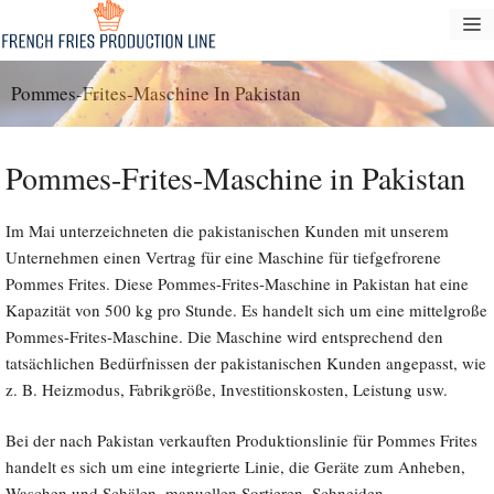
Zum
S
Inhalt
springen
Pommes-Frites-Maschine In Pakistan
Pommes-Frites-Maschine in Pakistan
Im Mai unterzeichneten die pakistanischen Kunden mit unserem
Unternehmen einen Vertrag für eine Maschine für tiefgefrorene
Pommes Frites. Diese Pommes-Frites-Maschine in Pakistan hat eine
Kapazität von 500 kg pro Stunde. Es handelt sich um eine mittelgroße
Pommes-Frites-Maschine. Die Maschine wird entsprechend den
tatsächlichen Bedürfnissen der pakistanischen Kunden angepasst, wie
z. B. Heizmodus, Fabrikgröße, Investitionskosten, Leistung usw.
Bei der nach Pakistan verkauften Produktionslinie für Pommes Frites
handelt es sich um eine integrierte Linie, die Geräte zum Anheben,
Waschen und Schälen, manuellen Sortieren, Schneiden,