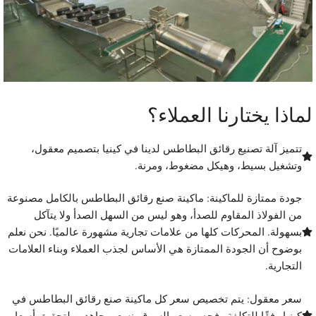
ماذا يختارنا العملاء؟
تتميز آلة تصنيع رقائق البطاطس لدينا في كينيا بتصميم معقول،
وتشغيل بسيط، وهيكل مضغوط، ومرنة.
جودة ممتازة للماكينة: ماكينة صنع رقائق البطاطس بالكامل مصنوعة
من الفولاذ المقاوم للصدأ، وهو ليس من السهل الصدأ ولا يتآكل
بسهولة. المحركات كلها من علامات تجارية مشهورة عالميًا. نحن نعلم
بوضوح أن الجودة الممتازة هي الأساس لجذب العملاء وبناء العلامات
التجارية.
سعر معقول: يتم تخصيص سعر كل ماكينة صنع رقائق البطاطس في
كينيا وفقًا للتكلفة وفحص سعر السوق. نسعى جاهدين لتحقيق أسعار