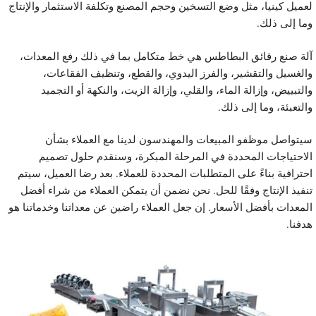
عميل كينيا، مثل وضع التسخين وحجم المصنع وتكلفة الاستثمار والإنتاج
ما إلى ذلك.
لة صنع رقائق البطاطس هي خط متكامل بما في ذلك رفع المعدات،
الغسيل والتقشير، والفرز اليدوي، والقطع، وتنظيف الفقاعات،
التبييض، وإزالة الماء، والقلي، وإزالة الزيت، والنكهة أو التجميد
التعبئة، وما إلى ذلك.
يتواصل موظفو المبيعات والمهندسون لدينا مع العملاء بشأن
لاحتياجات المحددة في المرحلة المبكرة، وسنقدم حلول تصميم
حترافية بناءً على المتطلبات المحددة للعملاء. بعد رضا العميل، سيتم
نفيذ الإنتاج وفقًا للحل. نحن نضمن أن يتمكن العملاء من شراء أفضل
لمعدات بأفضل الأسعار. إن جعل العملاء راضين عن معداتنا وخدماتنا هو
دفنا.