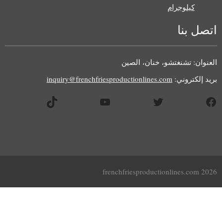
كيلوجرام
اتصل بنا
العنوان: تشنغتشو، خنان، الصين
بريد إلكتروني:
inquiry@frenchfriesproductionlines.com
يسبوك
تويتر
يوتيوب
تيك توك
Uzbek
2026 frenchfriesproductionlines.com
Malay
Indonesian
Italian