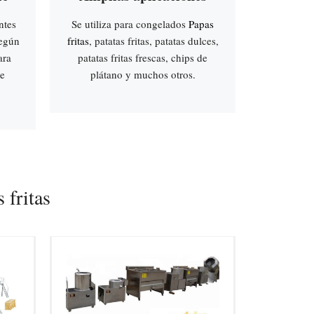
ntes
Se utiliza para congelados
Papas
según
fritas
, patatas fritas, patatas dulces,
ara
patatas fritas frescas, chips de
de
plátano y muchos otros.
 fritas