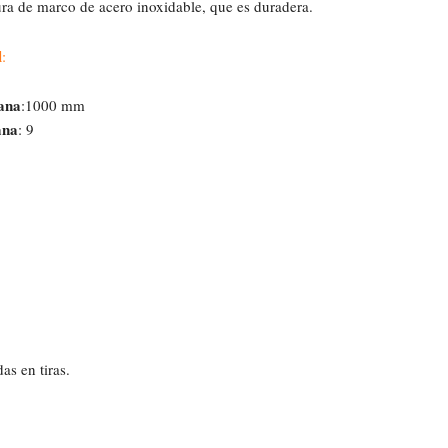
ura de marco de acero inoxidable, que es duradera.
l
:
lana
:1000 mm
ana
: 9
as en tiras.