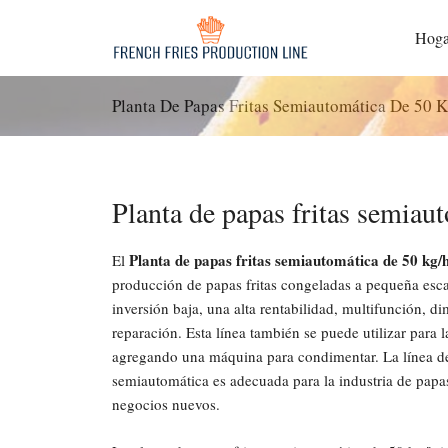
Saltar
al
Hoga
contenido
Planta De Papas Fritas Semiautomática De 50 
Planta de papas fritas semiau
Planta de papas fritas semiautomática de 50 kg/
El
producción de papas fritas congeladas a pequeña escal
inversión baja, una alta rentabilidad, multifunción, d
reparación. Esta línea también se puede utilizar para 
agregando una máquina para condimentar. La línea de
semiautomática es adecuada para la industria de papas
negocios nuevos.