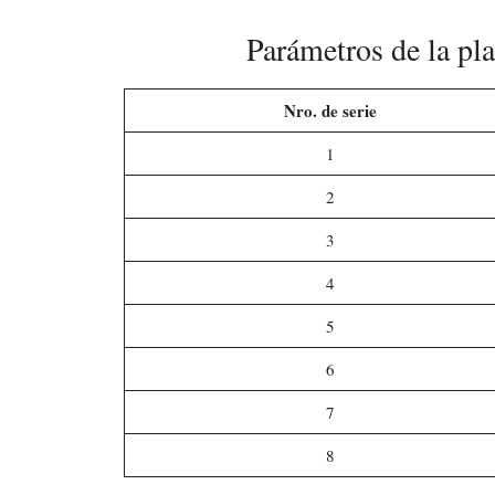
Parámetros de la pl
Nro. de serie
1
2
3
4
5
6
7
8