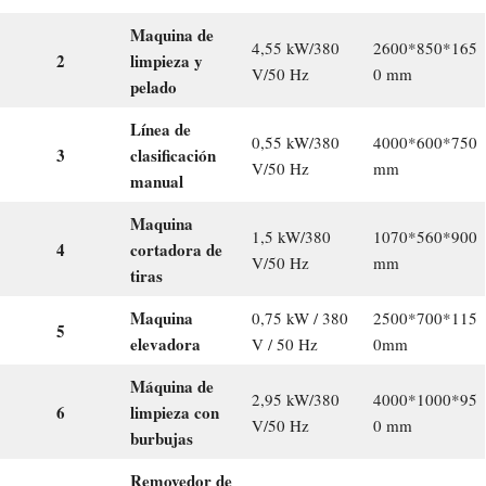
Maquina de
4,55 kW/380
2600*850*165
2
limpieza y
V/50 Hz
0 mm
pelado
Línea de
0,55 kW/380
4000*600*750
3
clasificación
V/50 Hz
mm
manual
Maquina
1,5 kW/380
1070*560*900
4
cortadora de
V/50 Hz
mm
tiras
Maquina
0,75 kW / 380
2500*700*115
5
elevadora
V / 50 Hz
0mm
Máquina de
2,95 kW/380
4000*1000*95
6
limpieza con
V/50 Hz
0 mm
burbujas
Removedor de