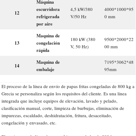
Máquina
escurridora
4,5 kW/380
4000*1000*95
12
refrigerada
V/50 Hz
0 mm
por aire
Maquina de
180 kW (380
9500*2000*22
13
congelación
V, 50 Hz)
00 mm
rápida
Maquina de
7195*3062*48
14
embalaje
95mm
El proceso de la línea de envío de papas fritas congeladas de 800 kg a
Grecia se personaliza según los requisitos del cliente. Es una línea
integrada que incluye equipos de elevación, lavado y pelado,
clasificación manual, corte, limpieza de burbujas, eliminación de
impurezas, escaldado, deshidratación, fritura, desaceitado,
congelación y envasado, etc.