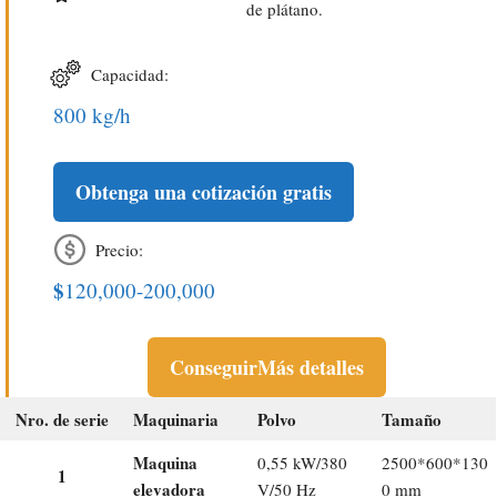
de plátano.
Capacidad:
800 kg/h
Obtenga una cotización gratis
Precio:
$
120,000-200,000
Conseguir
Más detalles
Nro. de serie
Maquinaria
Polvo
Tamaño
Maquina
0,55 kW/380
2500*600*130
1
elevadora
V/50 Hz
0 mm